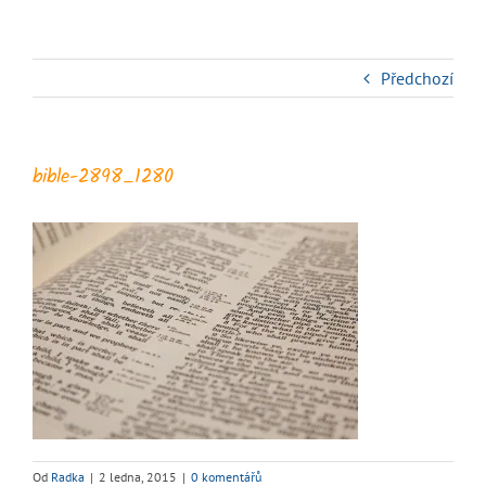
Předchozí
bible-2898_1280
Od
Radka
|
2 ledna, 2015
|
0 komentářů