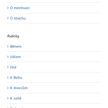
O mestruaci
O strachu
Rubriky
Během
Jídlem
Jiné
K Bohu
K dravcům
K sobě