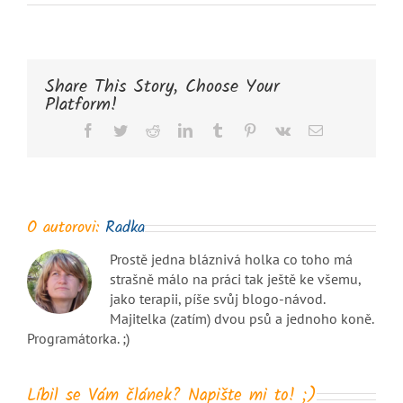
Share This Story, Choose Your
Platform!
Facebook
Twitter
Reddit
LinkedIn
Tumblr
Pinterest
Vk
E-
mail
O autorovi:
Radka
Prostě jedna bláznivá holka co toho má
strašně málo na práci tak ještě ke všemu,
jako terapii, píše svůj blogo-návod.
Majitelka (zatím) dvou psů a jednoho koně.
Programátorka. ;)
Líbil se Vám článek? Napište mi to! ;)