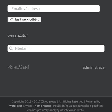
Emailová
adresa
Přihlásit se k odběru
VYHLEDÁVÁNÍ
Hledat:
PŘIHLÁŠENÍ
administrace
Copyright 2015 - 2017 Zivotjecesta | All Rights Reserved | Powered by
WordPress
| Avada
Theme Fusion
| Používáním webu souhlasíte s použitím
cookies pro účely analýzy návštěvnosti webu.