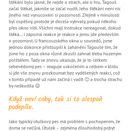
štěkání bylo jasné, že nejde o strach, ale o hru. Tagouš
začal štěkat, jakmile se začal nudit. Jeho štěkání není nic
jiného než vynucování si pozornosti. Zřejmě v minulosti
byl úspěšný, protože je docela vytrvalý, pokud někoho
přes okno vidí. Všichni mají instrukce nereagovat, dokud
štěká… i záporná reakce je reakce a jemu jde především
o pozornost. U francouzského okna u sousedů, jsme
jednou dokonce přistoupili k zahánění Tagouše tím, že
jsme ho z poza okna různě zkusili zahnat třeba hozeným
polštářem. Tady se znovu ukazuje, že je to celkem
sebevědomý pes – reaguje uskočením a celkem v klidu
si jde vše znovu prozkoumat bez vyděšených reakcí, což
v tomto případě už nám začíná i vadit 🙂 a trocha strachu
by neškodila 😉
Když neví coby, tak si to alespoň
podepíše.
Jako typický útulkový pes má problém s pochopením, že
doma se nečůrá. Útulek – zejména dlouhodobý pobyt