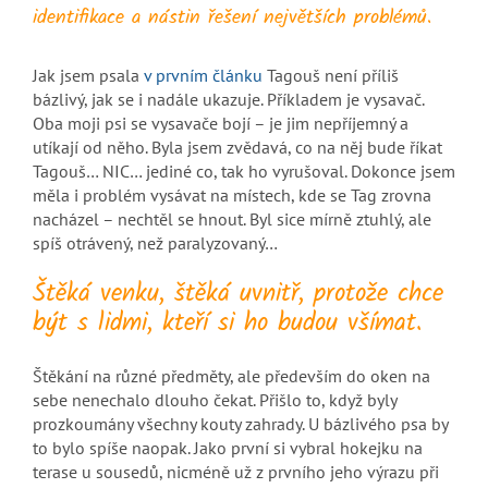
identifikace a nástin řešení největších problémů.
Jak jsem psala
v prvním článku
Tagouš není příliš
bázlivý, jak se i nadále ukazuje. Příkladem je vysavač.
Oba moji psi se vysavače bojí – je jim nepříjemný a
utíkají od něho. Byla jsem zvědavá, co na něj bude říkat
Tagouš… NIC… jediné co, tak ho vyrušoval. Dokonce jsem
měla i problém vysávat na místech, kde se Tag zrovna
nacházel – nechtěl se hnout. Byl sice mírně ztuhlý, ale
spíš otrávený, než paralyzovaný…
Štěká venku, štěká uvnitř, protože chce
být s lidmi, kteří si ho budou všímat.
Štěkání na různé předměty, ale především do oken na
sebe nenechalo dlouho čekat. Přišlo to, když byly
prozkoumány všechny kouty zahrady. U bázlivého psa by
to bylo spíše naopak. Jako první si vybral hokejku na
terase u sousedů, nicméně už z prvního jeho výrazu při