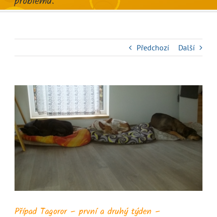
problémů.
Předchozí
Další
Zobrazit
větší
obrázek
Případ Tagoror – první a druhý týden –