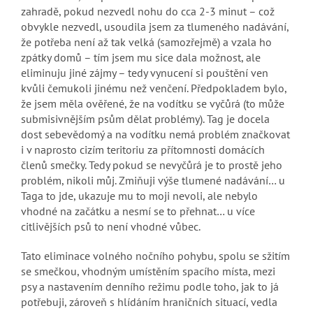
zahradě, pokud nezvedl nohu do cca 2-3 minut – což
obvykle nezvedl, usoudila jsem za tlumeného nadávání,
že potřeba není až tak velká (samozřejmě) a vzala ho
zpátky domů – tím jsem mu sice dala možnost, ale
eliminuju jiné zájmy – tedy vynucení si pouštění ven
kvůli čemukoli jinému než venčení. Předpokladem bylo,
že jsem měla ověřené, že na vodítku se vyčůrá (to může
submisivnějším psům dělat problémy). Tag je docela
dost sebevědomý a na vodítku nemá problém značkovat
i v naprosto cizím teritoriu za přítomnosti domácích
členů smečky. Tedy pokud se nevyčůrá je to prostě jeho
problém, nikoli můj. Zmiňuji výše tlumené nadávání… u
Taga to jde, ukazuje mu to moji nevoli, ale nebylo
vhodné na začátku a nesmí se to přehnat… u více
citlivějších psů to není vhodné vůbec.
Tato eliminace volného nočního pohybu, spolu se sžitím
se smečkou, vhodným umístěním spacího místa, mezi
psy a nastavením denního režimu podle toho, jak to já
potřebuji, zároveň s hlídáním hraničních situací, vedla