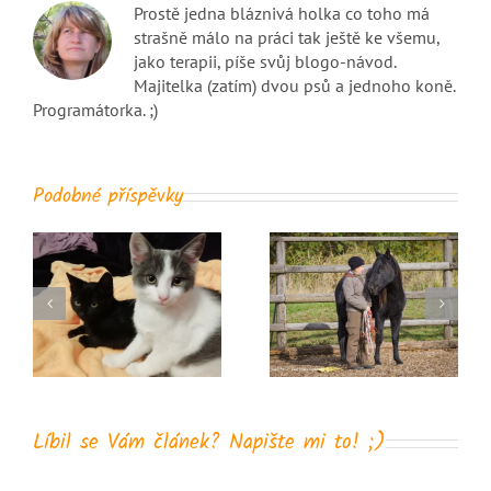
Prostě jedna bláznivá holka co toho má
strašně málo na práci tak ještě ke všemu,
jako terapii, píše svůj blogo-návod.
Majitelka (zatím) dvou psů a jednoho koně.
Programátorka. ;)
Podobné příspěvky
Jako první
Třináctka
polibek
Líbil se Vám článek? Napište mi to! ;)