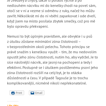
Je zvědavý a chytrý, takže si poradil rychle a po
nedlouhém nácviku mi do kenelky chodí na povel sám,
otočí se v ní a vezme si odměnu z ruky, načež ho můžu
zavřít. Několikrát mi do ní vběhl zaparkovat i ode dveří,
když jsem na místo posílala zbytek smečky, což pro mě
bylo opravdu překvapení.
Nemusí to být úplným pravidlem, ale obvykle i u psů
z útulku zůstane minimální zóna čistotnosti –
v bezprostředním okolí pelechu. Tohoto principu se
právě snažím s kenelkou využít – tím, že mu nedovolím
opustit jeho zónu čistotnosti, nutím ho, aby vydržel. Je to
sice násilnější nácvik, ale jasný na pochopení a tedy i
efektivní. Postupně se i útulkem postiženému psovi jeho
zóna čistotnosti rozšíří na celý byt, je to otázka
důslednosti a času. V případě Tagouše je to trochu
komplikovanější, nicméně nikoli nepřekonatelné.
Print
Email
Like this: