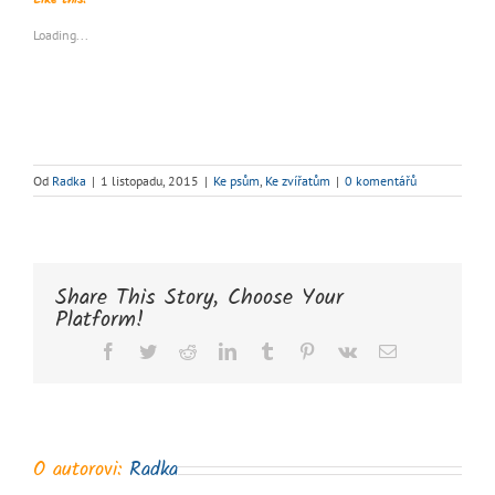
Loading...
Od
Radka
|
1 listopadu, 2015
|
Ke psům
,
Ke zvířatům
|
0 komentářů
Share This Story, Choose Your
Platform!
Facebook
Twitter
Reddit
LinkedIn
Tumblr
Pinterest
Vk
E-
mail
O autorovi:
Radka