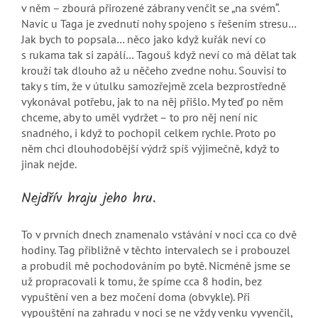
v něm – zbourá přirozené zábrany venčit se „na svém“.
Navíc u Taga je zvednutí nohy spojeno s řešením stresu…
Jak bych to popsala… něco jako když kuřák neví co
s rukama tak si zapálí… Tagouš když neví co má dělat tak
krouží tak dlouho až u něčeho zvedne nohu. Souvisí to
taky s tím, že v útulku samozřejmě zcela bezprostředně
vykonával potřebu, jak to na něj přišlo. My teď po něm
chceme, aby to uměl vydržet – to pro něj není nic
snadného, i když to pochopil celkem rychle. Proto po
něm chci dlouhodobější výdrž spíš výjimečně, když to
jinak nejde.
Nejdřív hraju jeho hru.
To v prvních dnech znamenalo vstávání v noci cca co dvě
hodiny. Tag přibližně v těchto intervalech se i probouzel
a probudil mě pochodováním po bytě. Nicméně jsme se
už propracovali k tomu, že spíme cca 8 hodin, bez
vypuštění ven a bez močení doma (obvykle). Při
vypouštění na zahradu v noci se ne vždy venku vyvenčil,