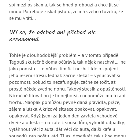
spí mezi psiskama, tak se hned probouzí a chce jít se
mnou. Potřebuje získat jistotu, že má svého člověka, že
se mu vrátí…
Učí se, že odchod ani příchod nic
neznamená.
Tohle je dlouhodobější problém – a v tomto případě
Tagouš skutečně doma očůrává, tak nějak naschvál… ne
jako pomstu – to vůbec tím říct nechci. Jde o spojení
jeho řešení stresu. Jednak začne štěkat – vynucovat si
pozornost, pokud to nezafunguje, začne se točit, až
prostě někde zvedne nohu. Takový stresík z opuštěnosti.
Nicméně litovat ho je to nejhorší a nepomůže mu to ani
trochu. Naopak pomůžou pevně daná pravidla, práce,
zájem a láska. A krizové situace opakovat, opakovat,
opakovat. Když jsem za jeden den zavřela vchodové
dveře a odešla – na kafe k sousedům, vyhodit odpadky,
vytáhnout věci z auta, dát věci do auta, další kafe u
sousedů, pro poštu, atd. Tj. asi desetkrát, tak už se mnou