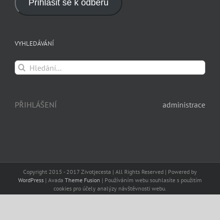
Přihlásit se k odběru
VYHLEDÁVÁNÍ
Hledat:
PŘIHLÁŠENÍ
administrace
Copyright 2015 - 2017 Zivotjecesta | All Rights Reserved | Powered by
WordPress
| Avada
Theme Fusion
| Používáním webu souhlasíte s použitím
cookies pro účely analýzy návštěvnosti webu.
Facebook