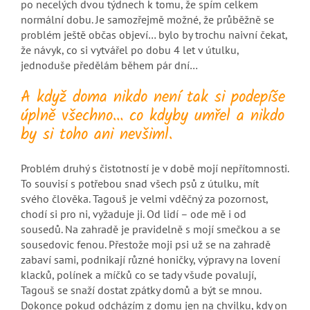
po necelých dvou týdnech k tomu, že spím celkem
normální dobu. Je samozřejmě možné, že průběžně se
problém ještě občas objeví… bylo by trochu naivní čekat,
že návyk, co si vytvářel po dobu 4 let v útulku,
jednoduše předělám během pár dní…
A když doma nikdo není tak si podepíše
úplně všechno… co kdyby umřel a nikdo
by si toho ani nevšiml.
Problém druhý s čistotností je v době mojí nepřítomnosti.
To souvisí s potřebou snad všech psů z útulku, mít
svého člověka. Tagouš je velmi vděčný za pozornost,
chodí si pro ni, vyžaduje ji. Od lidí – ode mě i od
sousedů. Na zahradě je pravidelně s mojí smečkou a se
sousedovic fenou. Přestože moji psi už se na zahradě
zabaví sami, podnikají různé honičky, výpravy na lovení
klacků, polínek a míčků co se tady všude povalují,
Tagouš se snaží dostat zpátky domů a být se mnou.
Dokonce pokud odcházím z domu jen na chvilku, kdy on