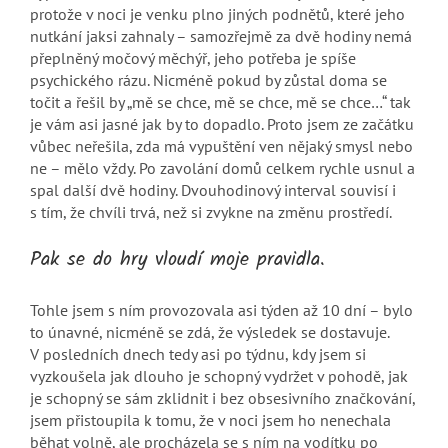
protože v noci je venku plno jiných podnětů, které jeho
nutkání jaksi zahnaly – samozřejmě za dvě hodiny nemá
přeplněný močový měchýř, jeho potřeba je spíše
psychického rázu. Nicméně pokud by zůstal doma se
točit a řešil by „mě se chce, mě se chce, mě se chce…“ tak
je vám asi jasné jak by to dopadlo. Proto jsem ze začátku
vůbec neřešila, zda má vypuštění ven nějaký smysl nebo
ne – mělo vždy. Po zavolání domů celkem rychle usnul a
spal další dvě hodiny. Dvouhodinový interval souvisí i
s tím, že chvíli trvá, než si zvykne na změnu prostředí.
Pak se do hry vloudí moje pravidla.
Tohle jsem s ním provozovala asi týden až 10 dní – bylo
to únavné, nicméně se zdá, že výsledek se dostavuje.
V posledních dnech tedy asi po týdnu, kdy jsem si
vyzkoušela jak dlouho je schopný vydržet v pohodě, jak
je schopný se sám zklidnit i bez obsesivního značkování,
jsem přistoupila k tomu, že v noci jsem ho nenechala
běhat volně, ale procházela se s ním na vodítku po