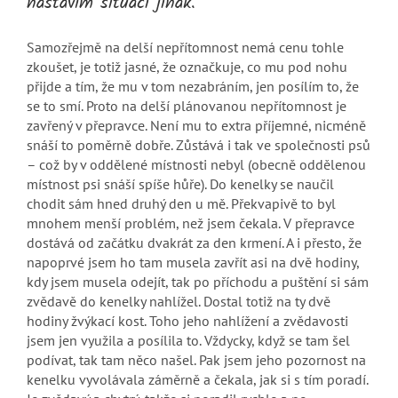
nastavím situaci jinak.
Samozřejmě na delší nepřítomnost nemá cenu tohle
zkoušet, je totiž jasné, že označkuje, co mu pod nohu
přijde a tím, že mu v tom nezabráním, jen posílím to, že
se to smí. Proto na delší plánovanou nepřítomnost je
zavřený v přepravce. Není mu to extra příjemné, nicméně
snáší to poměrně dobře. Zůstává i tak ve společnosti psů
– což by v oddělené místnosti nebyl (obecně oddělenou
místnost psi snáší spíše hůře). Do kenelky se naučil
chodit sám hned druhý den u mě. Překvapivě to byl
mnohem menší problém, než jsem čekala. V přepravce
dostává od začátku dvakrát za den krmení. A i přesto, že
napoprvé jsem ho tam musela zavřít asi na dvě hodiny,
kdy jsem musela odejít, tak po příchodu a puštění si sám
zvědavě do kenelky nahlížel. Dostal totiž na ty dvě
hodiny žvýkací kost. Toho jeho nahlížení a zvědavosti
jsem jen využila a posílila to. Vždycky, když se tam šel
podívat, tak tam něco našel. Pak jsem jeho pozornost na
kenelku vyvolávala záměrně a čekala, jak si s tím poradí.