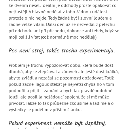
ke dveřím nešel. Ideální je odchody prostě opakovat co
nejčastěji. A hlavně nedělat z toho žádnou událost –
protože o nic nejde. Tedy žádné byť i slovní loučení a
žádné velké vítání. Další den už se nezvedal z pelechu
při odchodu ani při příchodu, dokonce ani tehdy, když se
moji psi šli vítat (což normálně moc nedělají).
Pes není stroj, takže trochu experimentuju.
Problém je trochu vypozorovat dobu, která bude dost
dlouhá, aby se zlepšoval a zároveň ale ještě dost krátká,
aby to zvládl a nezačal se pozornosti dožadovat. Totiž
pokud začne Tagouš štěkat je největší chyba ho v tom
podpořit a přijít – zabránila bych tak pravděpodobně
louži, ale posílila nežádoucí spojení, že si mě může
přivolat. Takže to tak průběžně zkoušíme a ladíme a o
výsledky se podělím v příštím článku.
Pokud experiment nemůže být úspěšný,